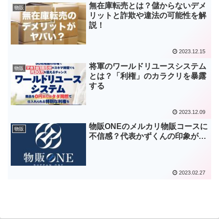
無在庫転売とは？儲からないデメ
物販
リットと詐欺や違法の可能性を解
説！
2023.12.15
将軍のワールドリユースシステム
物販
とは？「利権」のカラクリを暴露
する
2023.12.09
物販ONEのメルカリ物販コースに
物販
不信感？代表かずくんの印象が…
2023.02.27