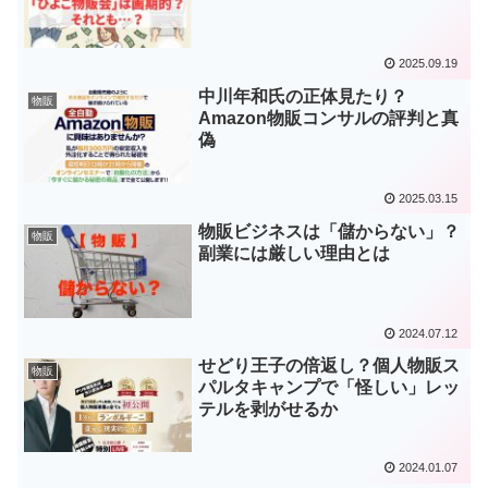
2025.09.19
中川年和氏の正体見たり？
物販
Amazon物販コンサルの評判と真
偽
2025.03.15
物販ビジネスは「儲からない」？
物販
副業には厳しい理由とは
2024.07.12
せどり王子の倍返し？個人物販ス
物販
パルタキャンプで「怪しい」レッ
テルを剥がせるか
2024.01.07