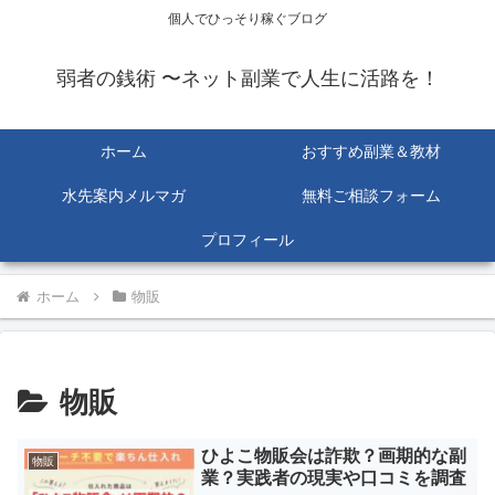
個人でひっそり稼ぐブログ
弱者の銭術 〜ネット副業で人生に活路を！
ホーム
おすすめ副業＆教材
水先案内メルマガ
無料ご相談フォーム
プロフィール
ホーム
物販
物販
ひよこ物販会は詐欺？画期的な副
物販
業？実践者の現実や口コミを調査