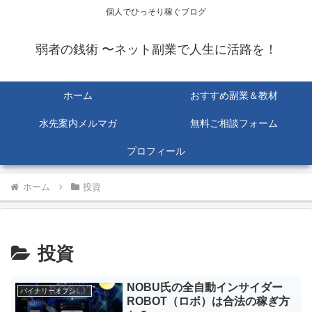
個人でひっそり稼ぐブログ
弱者の銭術 〜ネット副業で人生に活路を！
ホーム
おすすめ副業＆教材
水先案内メルマガ
無料ご相談フォーム
プロフィール
ホーム
投資
投資
NOBU氏の全自動インサイダー
バイナリーオプション
ROBOT（ロボ）は合法の稼ぎ方