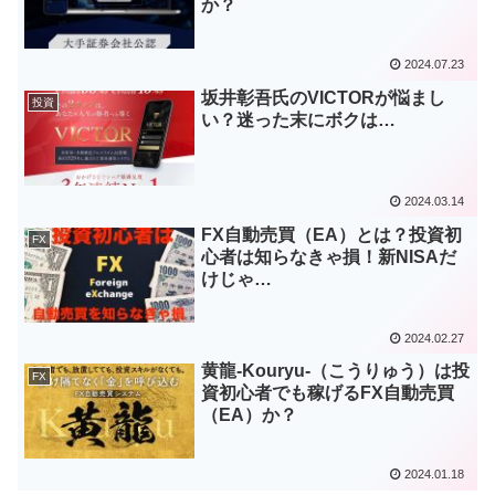
か？
2024.07.23
坂井彰吾氏のVICTORが悩まし
投資
い？迷った末にボクは…
2024.03.14
FX自動売買（EA）とは？投資初
FX
心者は知らなきゃ損！新NISAだ
けじゃ…
2024.02.27
黄龍-Kouryu-（こうりゅう）は投
FX
資初心者でも稼げるFX自動売買
（EA）か？
2024.01.18