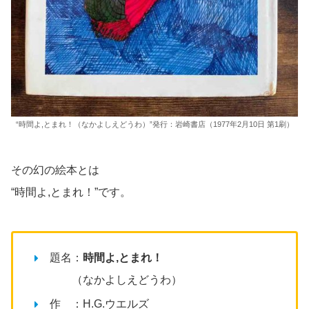
“時間よ,とまれ！（なかよしえどうわ）”発行：岩崎書店（1977年2月10日 第1刷）
その幻の絵本とは
“時間よ,とまれ！”です。
題名：
時間よ,とまれ！
（なかよしえどうわ）
作 ：H.G.ウエルズ