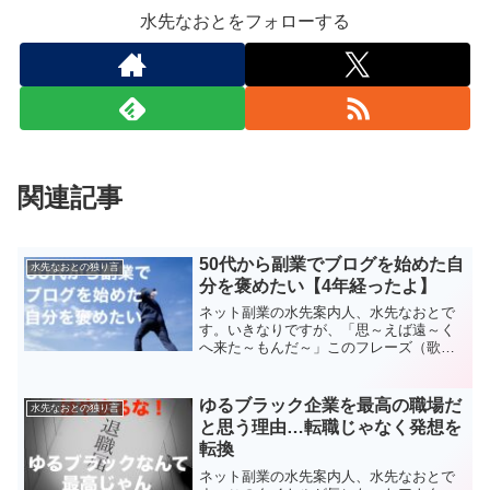
水先なおとをフォローする
関連記事
50代から副業でブログを始めた自
水先なおとの独り言
分を褒めたい【4年経ったよ】
ネット副業の水先案内人、水先なおとで
す。いきなりですが、「思～えば遠～く
へ来た～もんだ～」このフレーズ（歌）
知ってます？武田鉄矢の海援隊だっけ
か？？なんでこんな入り方するかと言い
ますと…水先なおとふと気づけば、ボ
ゆるブラック企業を最高の職場だ
水先なおとの独り言
ク、来月でブログ始めて4年経...
と思う理由…転職じゃなく発想を
転換
ネット副業の水先案内人、水先なおとで