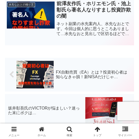
アナタのなかでイマイチ曖昧あいまいだ
前澤友作氏・ホリエモン氏・池上
水先なおとの独り言
からでしょう。今回の記事...
彰氏ら著名人なりすまし投資詐欺
の闇
ネット副業の水先案内人、水先なおとで
す。今回は個人的に思うところありまし
て…水先なおと見出しで区切るほどでも
ない短文ですが、急きょ投稿してみまし
た。結論から言うと、これまで以上に客
観的で正確な情報発信を心がけます！な
ぜなら、このところ著名人...
FX自動売買（EA）とは？投資初心者は
知らなきゃ損！新NISAだけじゃ…
坂井彰吾氏のVICTORが悩ましい？迷っ
た末にボクは…
メニュー
ホーム
検索
トップ
サイドバー