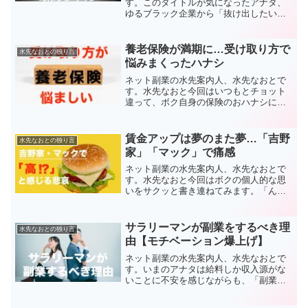
す。このタイトルが気になったアナタ、
ゆるブラック企業から「抜け出したい」
と思っていますか？または就職先として
「ゆるブラック企業は避けるべき」と考
えていませんか？ちょっとお待ちを！水
養老保険が満期に…受け取り方で
水先なおとの独り言
先なおとボクは「ゆるブラ...
悩みまくったハナシ
ネット副業の水先案内人、水先なおとで
す。水先なおと今回はいつもとチョット
違って、ボク自身の保険のおハナシにな
ります。じつは今月、個人で25年間ほど
掛けてきた養老保険が満期になりまし
た。養老保険というのは保険金を年金と
賃金アップは夢のまた夢…「吉野
水先なおとの独り言
して受け取れるタイプの商...
家」「マック」で痛感
ネット副業の水先案内人、水先なおとで
す。水先なおと今回はボクの個人的な思
いをサクッと書き連ねてみます。「んな
モン興味ないワ！」という人はどうぞス
ルーでwこの歳（還暦間近）になって、
「吉野家」や「マック」、ギョーザの
サラリーマンが副業をするべき理
水先なおとの独り言
「王将」が魅力的に見えてな...
由【モチベーション爆上げ】
ネット副業の水先案内人、水先なおとで
す。いまのアナタは給料しか収入源がな
いことに不安を感じながらも、「副業し
よう」とまでは考えていないのでは？お
そらくそれは、副業する動機や必要性が