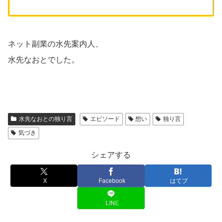
ネット副業の水先案内人、
水先なおとでした。
水先なおとの独り言
エピソード
想い
独り言
気づき
シェアする
X
Facebook
はてブ
LINE