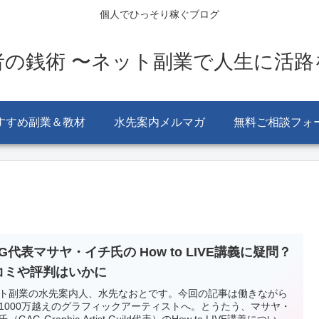
個人でひっそり稼ぐブログ
者の銭術 〜ネット副業で人生に活路
すすめ副業＆教材
水先案内メルマガ
無料ご相談フォ
G代表マサヤ・イチ氏の How to LIVE講義に疑問？
コミや評判はいかに
ト副業の水先案内人、水先なおとです。今回の記事は働きながら
1000万越えのグラフィックアーティストへ。とうたう、マサヤ・
（GAG-Graphic Artist Guild代表）のHow to LIVE講義につい