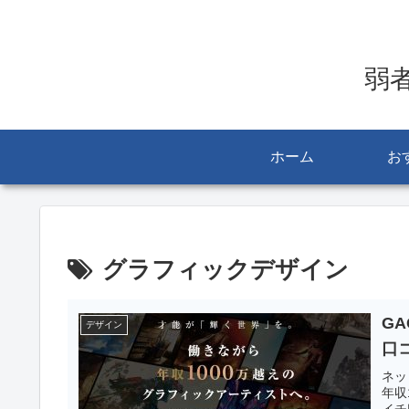
弱
ホーム
お
グラフィックデザイン
GA
デザイン
口
ネッ
年収
イチ氏