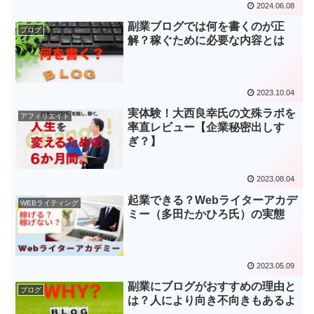
2024.06.08
副業ブログでは何を書くのが正
ブログ
解？稼ぐために必要な内容とは
2023.10.04
実体験！大西良幸氏の文殊ラボを
アフィリエイト
率直レビュー【企業秘密出しす
ぎ？】
2023.08.04
起業できる？Webライターアカデ
WEBライティング
ミー（多田たかひろ氏）の実態
2023.05.09
副業にブログがおすすめの理由と
ブログ
は？人により向き不向きもあるよ