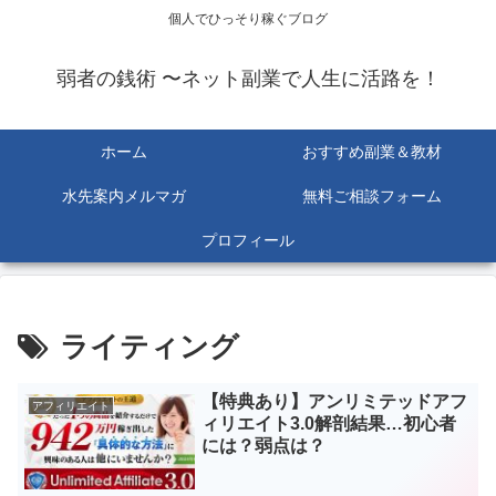
個人でひっそり稼ぐブログ
弱者の銭術 〜ネット副業で人生に活路を！
ホーム
おすすめ副業＆教材
水先案内メルマガ
無料ご相談フォーム
プロフィール
ライティング
【特典あり】アンリミテッドアフ
アフィリエイト
ィリエイト3.0解剖結果…初心者
には？弱点は？