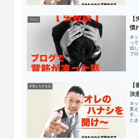
【
ブログ
慣
ネッ
って
信し
ブロ
【
本業よもやま話
決
ネッ
変え
す。
たま