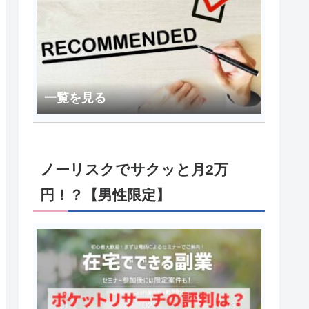
一覧を見る
ノーリスクでサクッと月2万
円！？【男性限定】