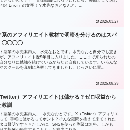
「404 Error」の文字！？水先なおとなんと、...
2026.03.27
ぐ系のアフィリエイト教材で明暗を分けるのはスバ
！◯◯◯◯
ト副業の水先案内人、水先なおとです。水先なおと自分でも驚き
が、アフィリエイト歴5年目に入りました。ここまで来られたの
自分なりに勉強を続けているからだと自負しています。いろんな
やスクールを真剣に考察してきましたし、じっさいに買...
2025.09.29
（Twitter）アフィリエイトは儲かる？ゼロ収益から
た教訓
ト副業の水先案内人、 水先なおとです。X（Twitter）アフィリエ
って 手軽に儲かるってホント？そんな疑問を抱えて来てくれた
タは賢明です＾＾たしかに、SNSを使った副業は無料。しかも
日で報酬が発生することも」と案内される...