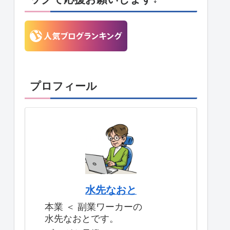
プロフィール
水先なおと
本業 ＜ 副業ワーカーの
水先なおとです。