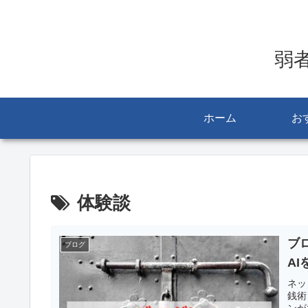
弱
ホーム
お
体験談
ブ
ブログ
A
ネッ
銭術
ンが