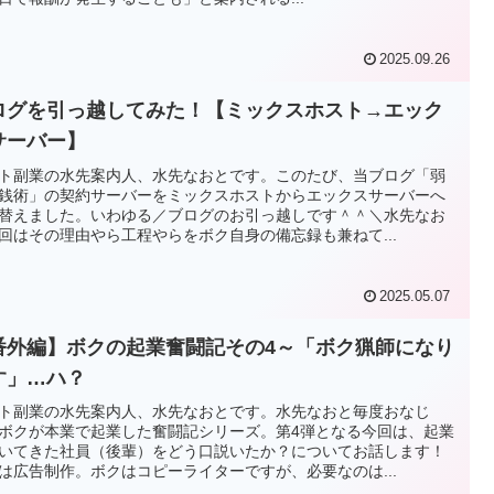
2025.09.26
ログを引っ越してみた！【ミックスホスト→エック
サーバー】
ト副業の水先案内人、水先なおとです。このたび、当ブログ「弱
銭術」の契約サーバーをミックスホストからエックスサーバーへ
替えました。いわゆる／ブログのお引っ越しです＾＾＼水先なお
回はその理由やら工程やらをボク自身の備忘録も兼ねて...
2025.05.07
番外編】ボクの起業奮闘記その4～「ボク猟師になり
す」…ハ？
ト副業の水先案内人、水先なおとです。水先なおと毎度おなじ
ボクが本業で起業した奮闘記シリーズ。第4弾となる今回は、起業
いてきた社員（後輩）をどう口説いたか？についてお話します！
は広告制作。ボクはコピーライターですが、必要なのは...