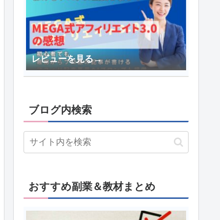
レビューを見る→
ブログ内検索
おすすめ副業＆教材まとめ