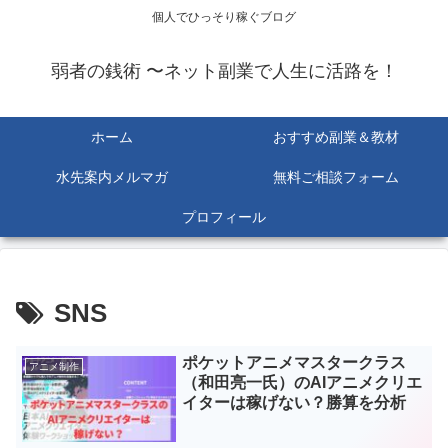
個人でひっそり稼ぐブログ
弱者の銭術 〜ネット副業で人生に活路を！
ホーム
おすすめ副業＆教材
水先案内メルマガ
無料ご相談フォーム
プロフィール
SNS
ポケットアニメマスタークラス
アニメ制作
（和田亮一氏）のAIアニメクリエ
イターは稼げない？勝算を分析