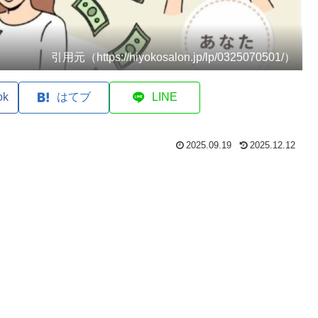
引用元（https://hiyokosalon.jp/lp/0325070501/）
ok
はてブ
LINE
2025.09.19
2025.12.12