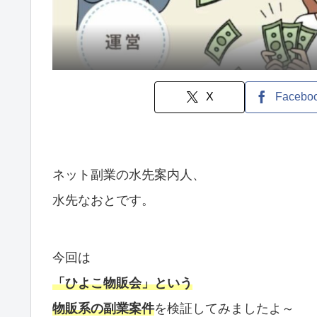
X
Facebo
ネット副業の水先案内人、
水先なおとです。
今回は
「
ひよこ物販会」という
物販系の副業案件
を検証してみましたよ～