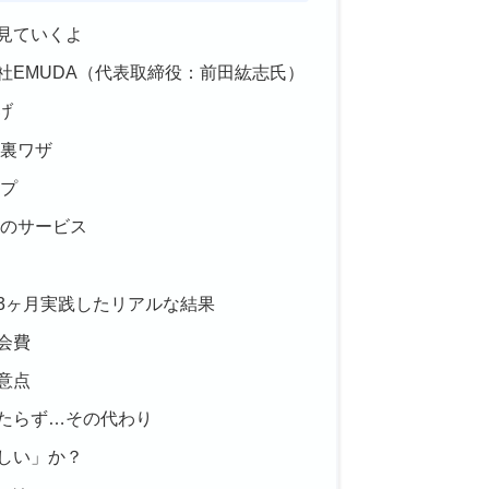
見ていくよ
社EMUDA（代表取締役：前田紘志氏）
げ
裏ワザ
プ
のサービス
3ヶ月実践したリアルな結果
会費
意点
たらず…その代わり
しい」か？