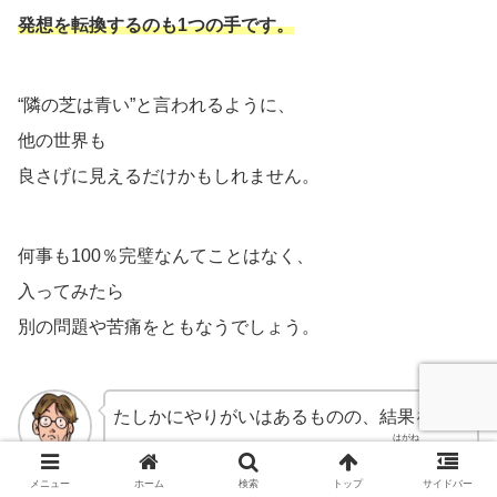
発想を転換するのも1つの手です。
“隣の芝は青い”と言われるように、
他の世界も
良さげに見えるだけかもしれません。
何事も100％完璧なんてことはなく、
入ってみたら
別の問題や苦痛をともなうでしょう。
たしかにやりがいはあるものの、結果を求め
はがね
られるプレッシャーがハンパなくて
鋼
のメン
メニュー
タルでないと病んじゃうとか？
ホーム
検索
トップ
サイドバー